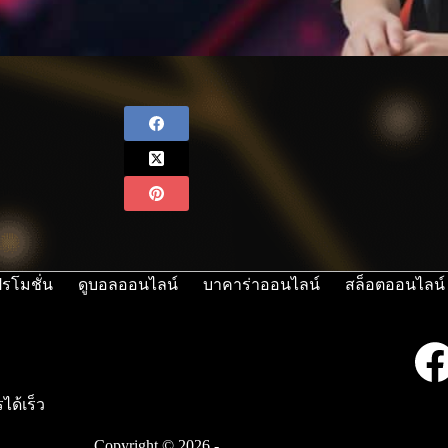
รโมชั่น
ดูบอลออนไลน์
บาคาร่าออนไลน์
สล็อตออนไลน์
ด้เร็ว
Copyright © 2026 -