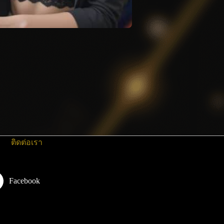
ติดต่อเรา
Facebook